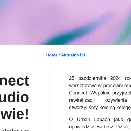
Home
/
Aktualności
nect
25 października 2024 ro
warsztatowe w pracowni ma
udio
Connect. Wspólnie przyjrze
rewitalizacji i ożywieni
stworzyliśmy kolejną księg
wie!
O Urban Labach jako gen
opowiedział Bartosz Piziak