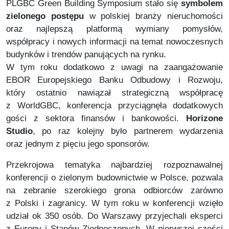
PLGBC Green Building Symposium stało się
symbolem
zielonego postępu
w polskiej branży nieruchomości
oraz najlepszą platformą wymiany pomysłów,
współpracy i nowych informacji na temat nowoczesnych
budynków i trendów panujących na rynku.
W tym roku dodatkowo z uwagi na zaangażowanie
EBOR Europejskiego Banku Odbudowy i Rozwoju,
który ostatnio nawiązał strategiczną współpracę
z WorldGBC, konferencja przyciągnęła dodatkowych
gości z sektora finansów i bankowości.
Horizone
Studio
, po raz kolejny było partnerem wydarzenia
oraz jednym z pięciu jego sponsorów.
Przekrojowa tematyka najbardziej rozpoznawalnej
konferencji o zielonym budownictwie w Polsce, pozwala
na zebranie szerokiego grona odbiorców zarówno
z Polski i zagranicy. W tym roku w konferencji wzięło
udział ok 350 osób. Do Warszawy przyjechali eksperci
z Europy i Stanów Zjednoczonych. W pierwszej części