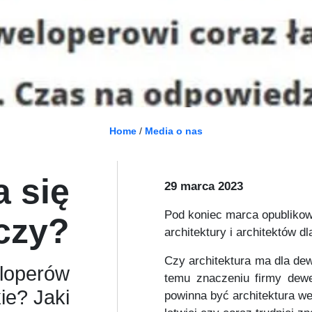
Home
/
Media o nas
a się
29 marca 2023
Pod koniec marca opublikowa
iczy?
architektury i architektów d
Czy architektura ma dla dew
eloperów
temu znaczeniu firmy dew
kie? Jaki
powinna być architektura w