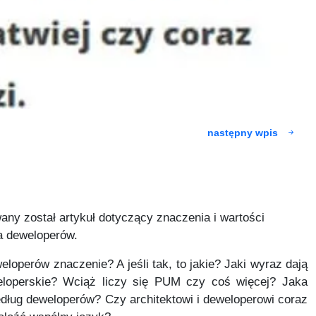
następny wpis
ny został artykuł dotyczący znaczenia i wartości
la deweloperów.
eloperów znaczenie? A jeśli tak, to jakie? Jaki wyraz dają
eloperskie? Wciąż liczy się PUM czy coś więcej? Jaka
edług deweloperów? Czy architektowi i deweloperowi coraz