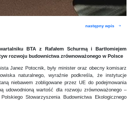
następny wpis
artalniku BTA z Rafałem Schurmą i Bartłomiejem
ktyw rozwoju budownictwa zrównoważonego w Polsce
mista Janez Potocnik, były minister oraz obecny komisarz
dowiska naturalnego, wyraźnie podkreśla, że instytucje
taną niebawem zobligowane przez UE do podejmowania
obą udowodnioną wartość dla rozwoju zrównoważonego –
e Polskiego Stowarzyszenia Budownictwa Ekologicznego