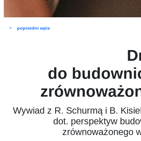
poprzedni wpis
D
do budowni
zrównoważo
Wywiad z R. Schurmą i B. Kisi
dot. perspektyw bud
zrównoważonego w