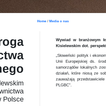
Home
/
Media o nas
roga
Wywiad w branżowym kw
Kisielewskim dot. perspe
ctwa
„Słoweński polityk i ekono
Unii Europejskiej ds. śro
nego
samorządów lokalnych zos
działań, które niosą ze s
zauważają przedstawiciel
elewskim
PLGBC”.
ownictwa
 Polsce