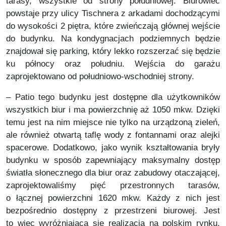
tarasy, wszystkie od strony południowej. Biurowiec
powstaje przy ulicy Tischnera z arkadami dochodzącymi
do wysokości 2 piętra, które zwieńczają głównej wejście
do budynku. Na kondygnacjach podziemnych będzie
znajdował się parking, który lekko rozszerzać się będzie
ku północy oraz południu. Wejścia do garażu
zaprojektowano od południowo-wschodniej strony.
– Patio tego budynku jest dostępne dla użytkowników
wszystkich biur i ma powierzchnię aż 1050 mkw. Dzięki
temu jest na nim miejsce nie tylko na urządzoną zieleń,
ale również otwartą taflę wody z fontannami oraz alejki
spacerowe. Dodatkowo, jako wynik kształtowania bryły
budynku w sposób zapewniający maksymalny dostęp
światła słonecznego dla biur oraz zabudowy otaczającej,
zaprojektowaliśmy pięć przestronnych tarasów,
o łącznej powierzchni 1620 mkw. Każdy z nich jest
bezpośrednio dostępny z przestrzeni biurowej. Jest
to więc wyróżniająca się realizacja na polskim rynku,