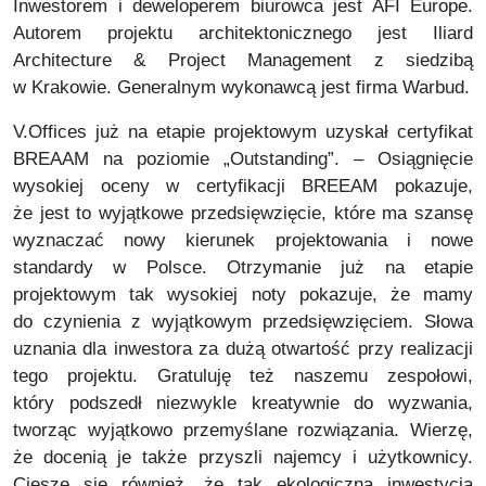
Inwestorem i deweloperem biurowca jest AFI Europe.
Autorem projektu architektonicznego jest Iliard
Architecture & Project Management z siedzibą
w Krakowie. Generalnym wykonawcą jest firma Warbud.
V.Offices już na etapie projektowym uzyskał certyfikat
BREAAM na poziomie „Outstanding”. – Osiągnięcie
wysokiej oceny w certyfikacji BREEAM pokazuje,
że jest to wyjątkowe przedsięwzięcie, które ma szansę
wyznaczać nowy kierunek projektowania i nowe
standardy w Polsce. Otrzymanie już na etapie
projektowym tak wysokiej noty pokazuje, że mamy
do czynienia z wyjątkowym przedsięwzięciem. Słowa
uznania dla inwestora za dużą otwartość przy realizacji
tego projektu. Gratuluję też naszemu zespołowi,
który podszedł niezwykle kreatywnie do wyzwania,
tworząc wyjątkowo przemyślane rozwiązania. Wierzę,
że docenią je także przyszli najemcy i użytkownicy.
Cieszę się również, że tak ekologiczna inwestycja