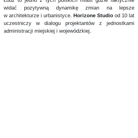
Łódź to jedno z tych polskich miast gdzie faktycznie
widać pozytywną dynamikę zmian na lepsze
w architekturze i urbanistyce.
Horizone Studio
od 10 lat
uczestniczy w dialogu projektantów z jednostkami
administracji miejskiej i wojewódzkiej.
Więcej o projekcie
Apartamenty Dębowa
Co nieco o technologii CLT
Debaty OEES o zarządzaniu nowoczesnym miastem