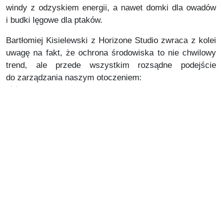
windy z odzyskiem energii, a nawet domki dla owadów
i budki lęgowe dla ptaków.
Bartłomiej Kisielewski z Horizone Studio zwraca z kolei
uwagę na fakt, że ochrona środowiska to nie chwilowy
trend, ale przede wszystkim rozsądne podejście
do zarządzania naszym otoczeniem:
„Budynki zielone stają się coraz istotniejszym
trendem we współczesnym budownictwie,
a nowoczesne materiały nie tylko cechują się
trwałością, ale są też przyjazne dla środowiska.
W najbliższych latach szczególną popularnością
będą cieszyć się surowce takie jak drewno
oraz te, które mogą być poddane procesowi
recyklingu. Wzrośnie zainteresowanie ponownym
wykorzystaniem plastiku, gumy, szkła i metalu,
co pozwoli uzyskać trwalsze materiały
budowlane. W bieżącym roku zauważalny będzie