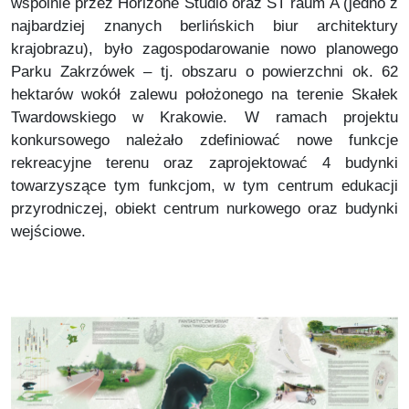
wspólnie przez Horizone Studio oraz ST raum A (jedno z
najbardziej znanych berlińskich biur architektury
krajobrazu), było zagospodarowanie nowo planowego
Parku Zakrzówek – tj. obszaru o powierzchni ok. 62
hektarów wokół zalewu położonego na terenie Skałek
Twardowskiego w Krakowie. W ramach projektu
konkursowego należało zdefiniować nowe funkcje
rekreacyjne terenu oraz zaprojektować 4 budynki
towarzyszące tym funkcjom, w tym centrum edukacji
przyrodniczej, obiekt centrum nurkowego oraz budynki
wejściowe.