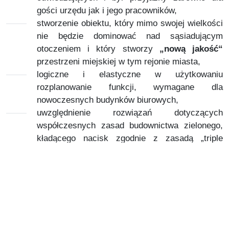
gości urzędu jak i jego pracowników,
stworzenie obiektu, który mimo swojej wielkości
nie będzie dominować nad sąsiadującym
otoczeniem i który stworzy
„nową jakość“
przestrzeni miejskiej w tym rejonie miasta,
logiczne i elastyczne w użytkowaniu
rozplanowanie funkcji, wymagane dla
nowoczesnych budynków biurowych,
uwzględnienie rozwiązań dotyczących
współczesnych zasad budownictwa zielonego,
kładącego nacisk zgodnie z zasadą „triple
responsibility“ na aspekty: środowiskowe,
socjalne i ekonomiczne.
Wszystkie te założenia zostały następnie zrealizowane
w ramach dalszych prac projektowych.